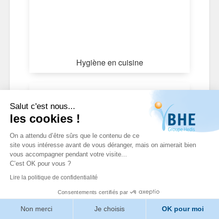
Hygiène en cuisine
Salut c'est nous...
les cookies !
On a attendu d’être sûrs que le contenu de ce
site vous intéresse avant de vous déranger, mais on aimerait bien
vous accompagner pendant votre visite...
C’est OK pour vous ?
Lire la politique de confidentialité
Consentements certifiés par
Arts de la table
Non merci
Je choisis
OK pour moi