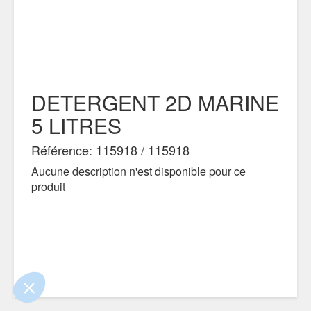
DETERGENT 2D MARINE
5 LITRES
Référence: 115918 / 115918
Aucune description n'est disponible pour ce
produit
ue le contenu de ce site vous intéresse
mais on aimerait bien vous accompagner
ialité
nts certifiés par
Je choisis
OK pour moi