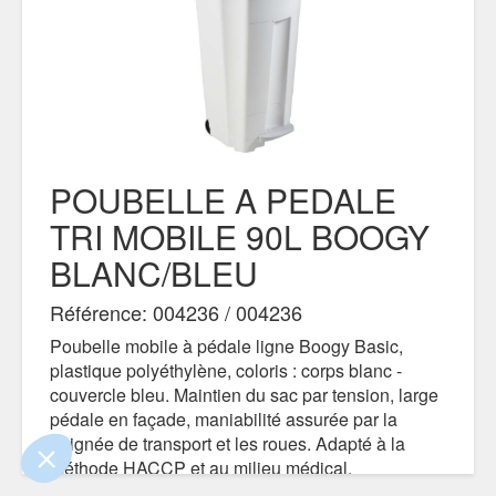
POUBELLE A PEDALE
TRI MOBILE 90L BOOGY
BLANC/BLEU
Référence: 004236 / 004236
e contenu de ce site vous intéresse
on aimerait bien vous accompagner
Poubelle mobile à pédale ligne Boogy Basic,
plastique polyéthylène, coloris : corps blanc -
couvercle bleu. Maintien du sac par tension, large
pédale en façade, maniabilité assurée par la
ertifiés par
poignée de transport et les roues. Adapté à la
méthode HACCP et au milieu médical.
Contenance 90 litres, sac préconisé de 100 litres.