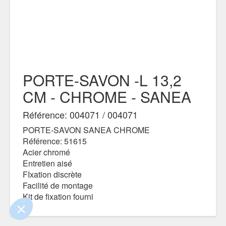
PORTE-SAVON -L 13,2
CM - CHROME - SANEA
Référence: 004071 / 004071
PORTE-SAVON SANEA CHROME
Référence: 51615
e contenu de ce site vous intéresse
on aimerait bien vous accompagner
Acier chromé
Entretien aisé
FIxation discrète
Facilité de montage
Kit de fixation fourni
ertifiés par