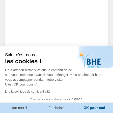
AUTOLAVEUSE T5
Salut c'est nous...
WALK-BEHIND
les cookies !
SCRUBBER-DRYVER
On a attendu d’être sûrs que le contenu de ce
site vous intéresse avant de vous déranger, mais on aimerait bien
600 MM-DISK
vous accompagner pendant votre visite...
C’est OK pour vous ?
Référence: 21264 / 113697
Lire la politique de confidentialité
EQUIPE DE CHARGEUR REF 996991
Consentements certifiés par
BATTERIES REF 9002537
2 BROSSE REF 1028758
Non merci
Je choisis
OK pour moi
2 PLATEAU PAD REF 1028766