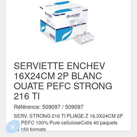
SERVIETTE ENCHEV
16X24CM 2P BLANC
OUATE PEFC STRONG
ue le contenu de ce site vous intéresse
mais on aimerait bien vous accompagner
216 TI
Référence: 509097 / 509097
ialité
SERV. STRONG 216 TI PLIAGE Z 16,3X24CM 2P
nts certifiés par
BL PEFC 100% Pure celluloseColis 40 paquets
de 150 formats
Je choisis
OK pour moi