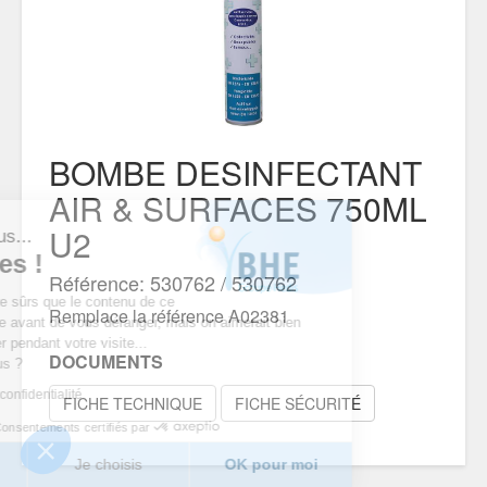
BOMBE DESINFECTANT
AIR & SURFACES 750ML
U2
est nous...
ookies !
Référence: 530762 / 530762
du d’être sûrs que le contenu de ce
Remplace la référence A02381
intéresse avant de vous déranger, mais on aimerait bien
pagner pendant votre visite...
DOCUMENTS
pour vous ?
tique de confidentialité
FICHE TECHNIQUE
FICHE SÉCURITÉ
Consentements certifiés par
erci
Je choisis
OK pour moi