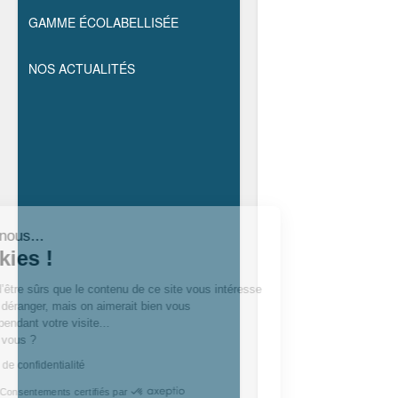
GAMME ÉCOLABELLISÉE
NOS ACTUALITÉS
Salut c'est nous...
les cookies !
On a attendu d’être sûrs que le contenu de ce site vous intéresse
avant de vous déranger, mais on aimerait bien vous
accompagner pendant votre visite...
C’est OK pour vous ?
Lire la politique de confidentialité
Consentements certifiés par