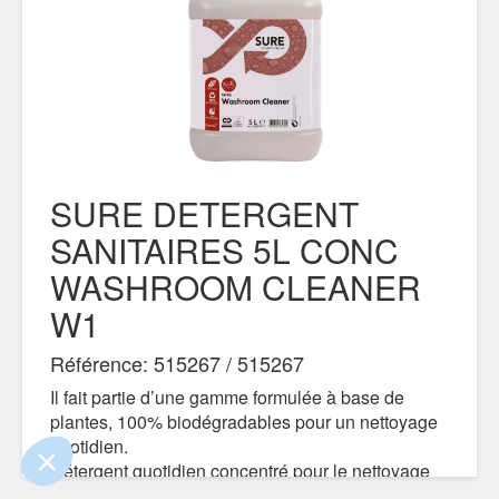
SURE DETERGENT
SANITAIRES 5L CONC
WASHROOM CLEANER
W1
ue le contenu de ce site vous intéresse
mais on aimerait bien vous accompagner
Référence: 515267 / 515267
Il fait partie d’une gamme formulée à base de
ialité
plantes, 100% biodégradables pour un nettoyage
nts certifiés par
quotidien.
Détergent quotidien concentré pour le nettoyage
Je choisis
OK pour moi
des surfaces dures résistant à l’eau comme les