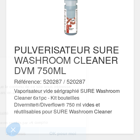
PULVERISATEUR SURE
WASHROOM CLEANER
DVM 750ML
us...
es !
Référence: 520287 / 520287
re sûrs que le contenu de ce
Vaporisateur vide sérigraphié SURE Washroom
se avant de vous déranger, mais on aimerait bien
Cleaner 6x1pc - Kit bouteilles
pendant votre visite...
Divermite®/Diverflow® 750 ml vides et
us ?
réutilisables pour SURE Washroom Cleaner
 confidentialité
onsentements certifiés par
Je choisis
OK pour moi