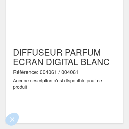
DIFFUSEUR PARFUM
ECRAN DIGITAL BLANC
.
 !
Référence: 004061 / 004061
Aucune description n'est disponible pour ce
ûrs que le contenu de ce site vous intéresse
er, mais on aimerait bien vous accompagner
produit
.
identialité
ntements certifiés par
Je choisis
OK pour moi