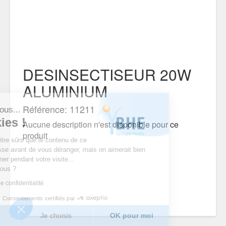
DESINSECTISEUR 20W
ALUMINIUM
Référence: 11211
'est nous...
cookies !
Aucune description n'est disponible pour ce
produit
endu d’être sûrs que le contenu de ce
s intéresse avant de vous déranger, mais on aimerait bien
ompagner pendant votre visite...
 pour vous ?
litique de confidentialité
Consentements certifiés par
merci
Je choisis
OK pour moi