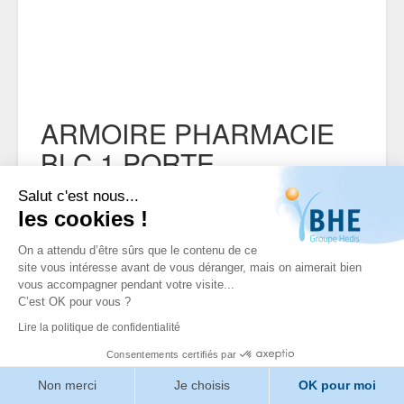
ARMOIRE PHARMACIE
BLC 1 PORTE
Référence: 004009 / 004009
Salut c'est nous...
les cookies !
Aucune description n'est disponible pour ce
produit
On a attendu d’être sûrs que le contenu de ce
site vous intéresse avant de vous déranger, mais on aimerait bien
vous accompagner pendant votre visite...
C’est OK pour vous ?
Lire la politique de confidentialité
Consentements certifiés par
Non merci
Je choisis
OK pour moi