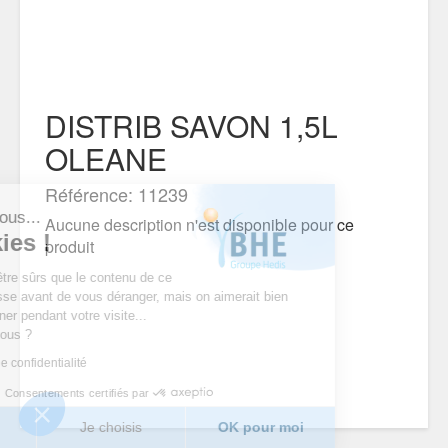
DISTRIB SAVON 1,5L
OLEANE
Référence: 11239
'est nous...
Aucune description n'est disponible pour ce
cookies !
produit
endu d’être sûrs que le contenu de ce
s intéresse avant de vous déranger, mais on aimerait bien
ompagner pendant votre visite...
 pour vous ?
litique de confidentialité
Consentements certifiés par
merci
Je choisis
OK pour moi