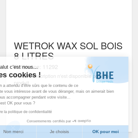
WETROK WAX SOL BOIS
8 LITRES
Référence: 11292
Salut c'est nous...
les cookies !
Aucune description n'est disponible pour ce
produit
On a attendu d’être sûrs que le contenu de ce
site vous intéresse avant de vous déranger, mais on aimerait bien
vous accompagner pendant votre visite...
C’est OK pour vous ?
Lire la politique de confidentialité
Consentements certifiés par
Non merci
Je choisis
OK pour moi