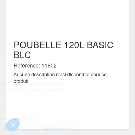
POUBELLE 120L BASIC
BLC
Référence: 11902
...
s !
Aucune description n'est disponible pour ce
produit
 sûrs que le contenu de ce
 avant de vous déranger, mais on aimerait bien
ndant votre visite...
 ?
nfidentialité
sentements certifiés par
Je choisis
OK pour moi