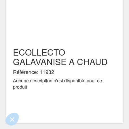
ECOLLECTO
GALAVANISE A CHAUD
.
 !
Référence: 11932
Aucune description n'est disponible pour ce
ûrs que le contenu de ce site vous intéresse
er, mais on aimerait bien vous accompagner
produit
.
identialité
ntements certifiés par
Je choisis
OK pour moi