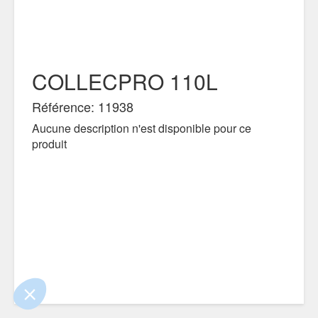
COLLECPRO 110L
Référence: 11938
Aucune description n'est disponible pour ce
produit
 le contenu de ce site vous intéresse
s on aimerait bien vous accompagner
ité
s certifiés par
Je choisis
OK pour moi