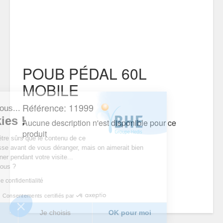
POUB PÉDAL 60L
MOBILE
Référence: 11999
'est nous...
cookies !
Aucune description n'est disponible pour ce
produit
endu d’être sûrs que le contenu de ce
s intéresse avant de vous déranger, mais on aimerait bien
ompagner pendant votre visite...
 pour vous ?
litique de confidentialité
Consentements certifiés par
merci
Je choisis
OK pour moi