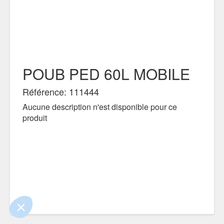
POUB PED 60L MOBILE
Référence: 111444
Aucune description n'est disponible pour ce
produit
!
 que le contenu de ce site vous intéresse
, mais on aimerait bien vous accompagner
ntialité
ements certifiés par
Je choisis
OK pour moi