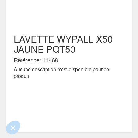
LAVETTE WYPALL X50
JAUNE PQT50
Référence: 11468
Aucune description n'est disponible pour ce
produit
 le contenu de ce site vous intéresse
s on aimerait bien vous accompagner
ité
s certifiés par
Je choisis
OK pour moi