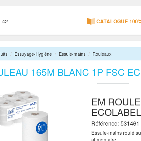
1 42
CATALOGUE 100%
uits
Essuyage-Hygiène
Essuie-mains
Rouleaux
ULEAU 165M BLANC 1P FSC E
EM ROULE
ECOLABEL
Référence: 531461 
Essuie-mains roulé su
alimentaire