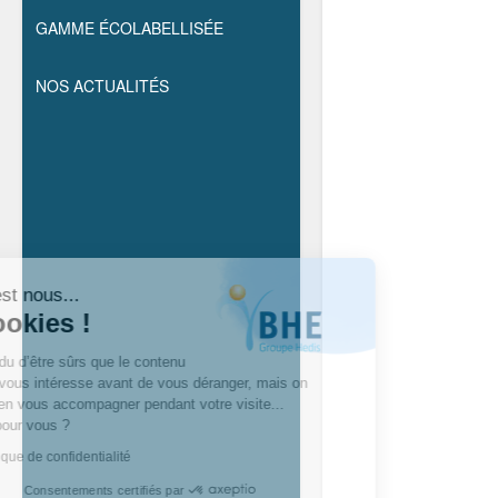
GAMME ÉCOLABELLISÉE
NOS ACTUALITÉS
Salut c'est nous...
les cookies !
On a attendu d’être sûrs que le contenu
de ce site vous intéresse avant de vous déranger, mais on
aimerait bien vous accompagner pendant votre visite...
C’est OK pour vous ?
Lire la politique de confidentialité
Consentements certifiés par