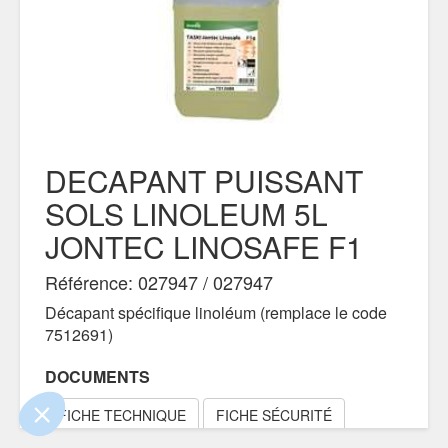
DECAPANT PUISSANT
SOLS LINOLEUM 5L
JONTEC LINOSAFE F1
Référence: 027947 / 027947
ue le contenu de ce site vous intéresse
mais on aimerait bien vous accompagner
Décapant spécifique linoléum (remplace le code
7512691)
ialité
DOCUMENTS
nts certifiés par
FICHE TECHNIQUE
FICHE SÉCURITÉ
Je choisis
OK pour moi