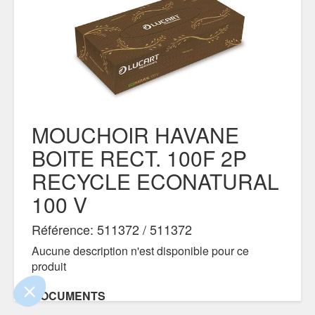
MOUCHOIR HAVANE
BOITE RECT. 100F 2P
RECYCLE ECONATURAL
100 V
 le contenu de ce site vous intéresse
s on aimerait bien vous accompagner
Référence: 511372 / 511372
Aucune description n'est disponible pour ce
ité
produit
s certifiés par
DOCUMENTS
Je choisis
OK pour moi