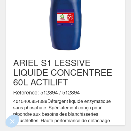
ARIEL S1 LESSIVE
LIQUIDE CONCENTREE
60L ACTILIFT
ue le contenu de ce site vous intéresse
mais on aimerait bien vous accompagner
Référence: 512894 / 512894
4015400854388Détergent liquide enzymatique
ialité
sans phosphate. Spécialement conçu pour
répondre aux besoins des blanchisseries
nts certifiés par
industrielles. Haute performance de détachage
Je choisis
OK pour moi
dès 30°C sur tout type de tâches et textiles. Odeur