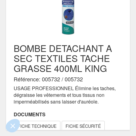
BOMBE DETACHANT A
SEC TEXTILES TACHE
GRASSE 400ML KING
Référence: 005732 / 005732
ue le contenu de ce site vous intéresse
USAGE PROFESSIONNEL Élimine les taches,
mais on aimerait bien vous accompagner
dégraisse les vêtements et tous tissus non
imperméabilisés sans laisser d'auréole.
ialité
DOCUMENTS
nts certifiés par
FICHE TECHNIQUE
FICHE SÉCURITÉ
Je choisis
OK pour moi