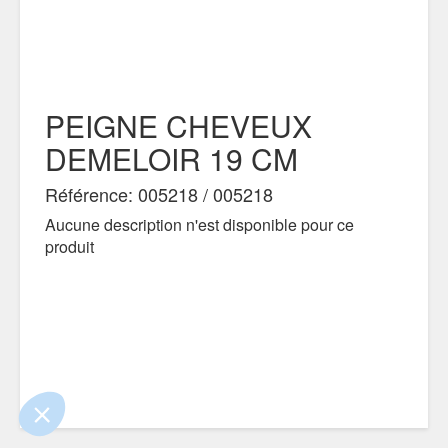
PEIGNE CHEVEUX
DEMELOIR 19 CM
Référence: 005218 / 005218
Aucune description n'est disponible pour ce
produit
 le contenu de ce site vous intéresse
s on aimerait bien vous accompagner
ité
s certifiés par
Je choisis
OK pour moi