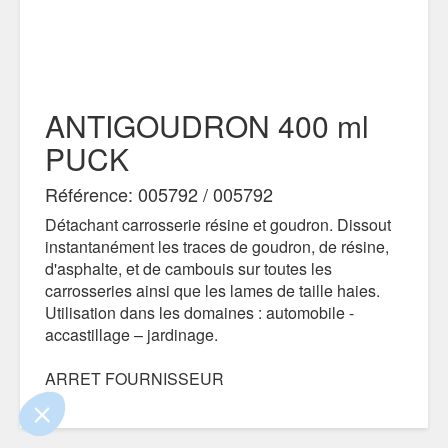
ANTIGOUDRON 400 ml
PUCK
Référence: 005792 / 005792
Détachant carrosserie résine et goudron. Dissout
instantanément les traces de goudron, de résine,
d'asphalte, et de cambouis sur toutes les
 le contenu de ce site vous intéresse
carrosseries ainsi que les lames de taille haies.
s on aimerait bien vous accompagner
Utilisation dans les domaines : automobile -
accastillage – jardinage.
ité
ARRET FOURNISSEUR
s certifiés par
Je choisis
OK pour moi