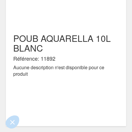
POUB AQUARELLA 10L
BLANC
Référence: 11892
Aucune description n'est disponible pour ce
produit
ue le contenu de ce site vous intéresse
mais on aimerait bien vous accompagner
ialité
nts certifiés par
Je choisis
OK pour moi