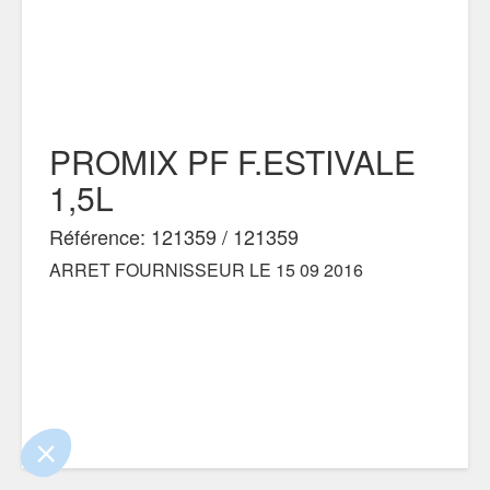
PROMIX PF F.ESTIVALE
1,5L
Référence: 121359 / 121359
ARRET FOURNISSEUR LE 15 09 2016
e contenu de ce site vous intéresse
on aimerait bien vous accompagner
ertifiés par