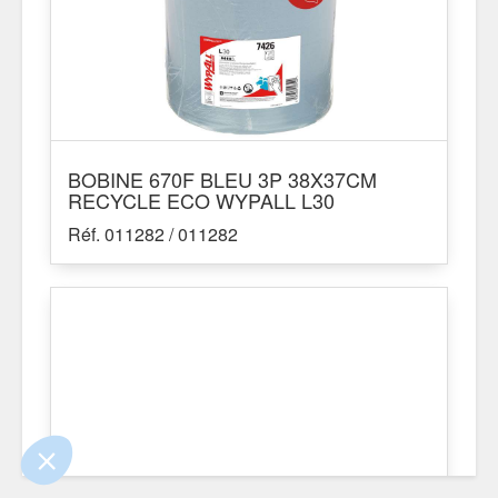
BOBINE 670F BLEU 3P 38X37CM
RECYCLE ECO WYPALL L30
Réf. 011282 / 011282
 le contenu de ce site vous intéresse
s on aimerait bien vous accompagner
ité
s certifiés par
Je choisis
OK pour moi