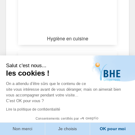
Hygiène en cuisine
Salut c'est nous...
les cookies !
On a attendu d’être sûrs que le contenu de ce
site vous intéresse avant de vous déranger, mais on aimerait bien
vous accompagner pendant votre visite...
C’est OK pour vous ?
Lire la politique de confidentialité
Consentements certifiés par
Arts de la table
Non merci
Je choisis
OK pour moi