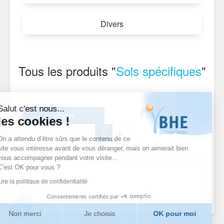
Divers
Tous les produits "
Sols spécifiques
"
Salut c'est nous...
Valider
les cookies !
1
2
On a attendu d’être sûrs que le contenu de ce
site vous intéresse avant de vous déranger, mais on aimerait bien
vous accompagner pendant votre visite...
C’est OK pour vous ?
Lire la politique de confidentialité
Consentements certifiés par
Non merci
Je choisis
OK pour moi