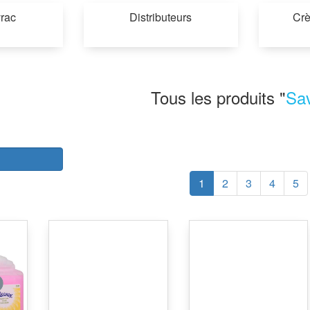
rac
Distributeurs
Crè
Tous les produits "
Sa
r
1
2
3
4
5