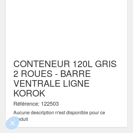
CONTENEUR 120L GRIS
2 ROUES - BARRE
VENTRALE LIGNE
 le contenu de ce site vous intéresse
s on aimerait bien vous accompagner
KOROK
Référence: 122503
ité
Aucune description n'est disponible pour ce
s certifiés par
produit
Je choisis
OK pour moi