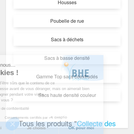
Housses
Poubelle de rue
Sacs à déchets
Sacs à basse densité
c'est nous...
 cookies !
Gamme Top sacs coextrudés
tendu d’être sûrs que le contenu de ce
us intéresse avant de vous déranger, mais on aimerait bien
Sacs haute densité couleur
compagner pendant votre visite...
OK pour vous ?
politique de confidentialité
Consentements certifiés par
Tous les produits "
Collecte des
n merci
Je choisis
OK pour moi
déchets
"