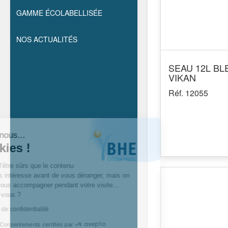
GAMME ÉCOLABELLISÉE
NOS ACTUALITÉS
SEAU 12L BL
VIKAN
Réf. 12055
Salut c'est nous...
les cookies !
On a attendu d’être sûrs que le contenu
de ce site vous intéresse avant de vous déranger, mais on
aimerait bien vous accompagner pendant votre visite...
C’est OK pour vous ?
Lire la politique de confidentialité
Consentements certifiés par