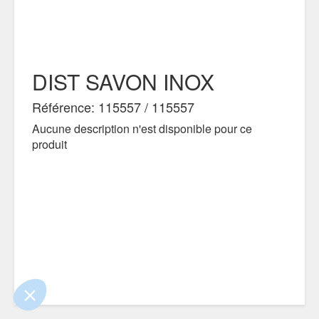
DIST SAVON INOX
Référence: 115557 / 115557
Aucune description n'est disponible pour ce
produit
e contenu de ce site vous intéresse
on aimerait bien vous accompagner
ertifiés par