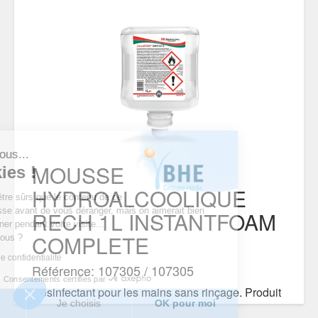
'est nous...
MOUSSE
cookies !
HYDROALCOOLIQUE
endu d’être sûrs que le contenu de ce
s intéresse avant de vous déranger, mais on aimerait bien
RECH 1L INSTANTFOAM
ompagner pendant votre visite...
COMPLETE
 pour vous ?
litique de confidentialité
Référence: 107305 / 107305
Consentements certifiés par
Désinfectant pour les mains sans rinçage. Produit
merci
Je choisis
OK pour moi
recommandé pour l'hygiène des mains en milieu