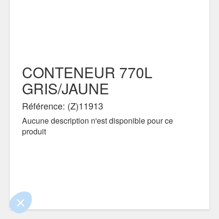
CONTENEUR 770L
GRIS/JAUNE
Référence: (Z)11913
!
Aucune description n'est disponible pour ce
produit
 que le contenu de ce site vous intéresse
, mais on aimerait bien vous accompagner
ntialité
ements certifiés par
Je choisis
OK pour moi