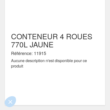
CONTENEUR 4 ROUES
770L JAUNE
Référence: 11915
Aucune description n'est disponible pour ce
produit
e contenu de ce site vous intéresse
on aimerait bien vous accompagner
ertifiés par