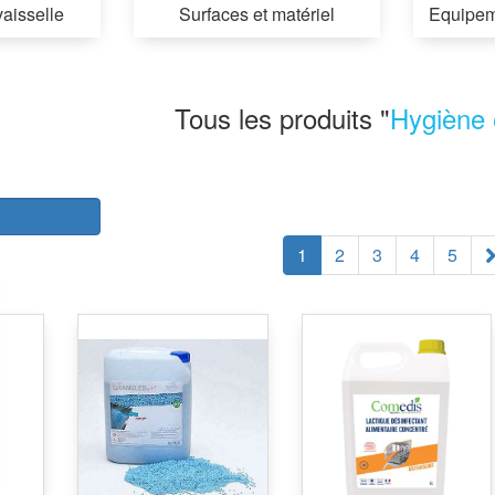
vaisselle
Surfaces et matériel
Equipem
Tous les produits "
Hygiène 
r
1
2
3
4
5