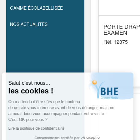
GAMME ÉCOLABELLISÉE
NOS ACTUALITÉS
PORTE DRA
EXAMEN
Réf. 12375
Salut c'est nous...
les cookies !
On a attendu d’être sûrs que le contenu
de ce site vous intéresse avant de vous déranger, mais on
aimerait bien vous accompagner pendant votre visite...
C’est OK pour vous ?
Lire la politique de confidentialité
Consentements certifiés par